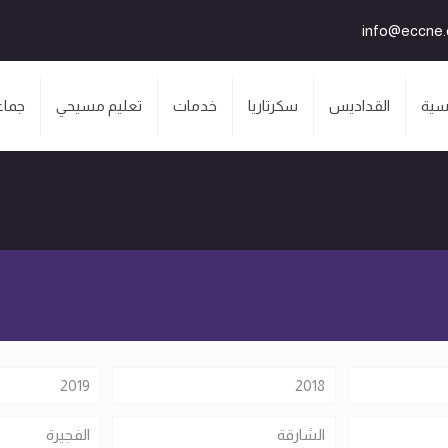
info@eccne
سية
القداديس
سكرتاريا
خدمات
تعليم مسيحي
جماع
2019
2018
الشارقة
الفجيرة