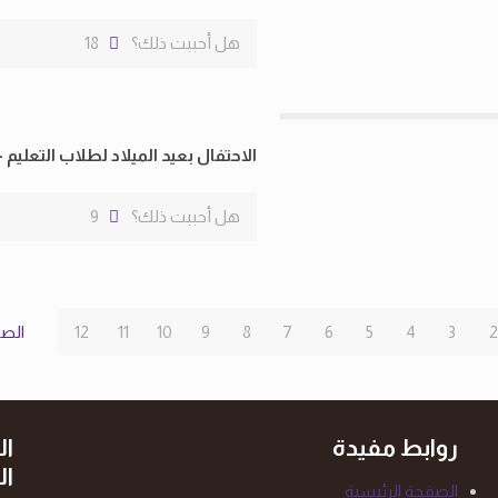
هل أحببت ذلك؟
18
الاحتفال بعيد الميلاد لطلاب التعليم -3، 5،4 -الشارقة
هل أحببت ذلك؟
9
2
3
4
5
6
7
8
9
10
11
12
الصف
روابط مفيدة
ال
ال
الصفحة الرئيسية